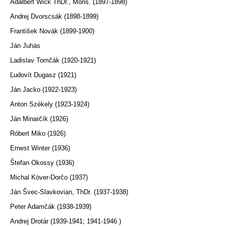
Adalbert Wick ThDr., Mons. (1897-1898)
Andrej Dvorscsák (1898-1899)
František Novák (1899-1900)
Ján Juhás
Ladislav Tomčák (1920-1921)
Ľudovít Dugasz (1921)
Ján Jacko (1922-1923)
Anton Székely (1923-1924)
Ján Minarčík (1926)
Róbert Miko (1926)
Ernest Winter (1936)
Štefan Okossy (1936)
Michal Köver-Dorčo (1937)
Ján Švec-Slavkovian, ThDr. (1937-1938)
Peter Adamčák (1938-1939)
Andrej Drotár (1939-1941; 1941-1946 )