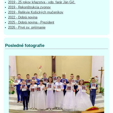
2019 - 25 rokov kňazstva - vdp. farár Ján Gič.
2019 - Rekonštrukcia zvonov
2019 - Relikvie Košických mučeníkov
2022 - Dobrá novina
2025 - Dobrá novina - Prezident
2026 - Prvé sv. prijímanie
Posledné fotografie