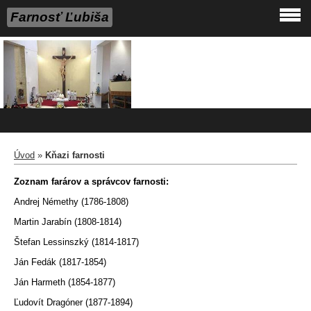
Farnosť Ľubiša
Úvod
»
Kňazi farnosti
Zoznam farárov a správcov farnosti:
Andrej Némethy (1786-1808)
Martin Jarabín (1808-1814)
Štefan Lessinszký (1814-1817)
Ján Fedák (1817-1854)
Ján Harmeth (1854-1877)
Ľudovít Dragóner (1877-1894)