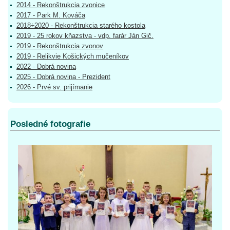
2014 - Rekonštrukcia zvonice
2017 - Park M. Kováča
2018÷2020 - Rekonštrukcia starého kostola
2019 - 25 rokov kňazstva - vdp. farár Ján Gič.
2019 - Rekonštrukcia zvonov
2019 - Relikvie Košických mučeníkov
2022 - Dobrá novina
2025 - Dobrá novina - Prezident
2026 - Prvé sv. prijímanie
Posledné fotografie